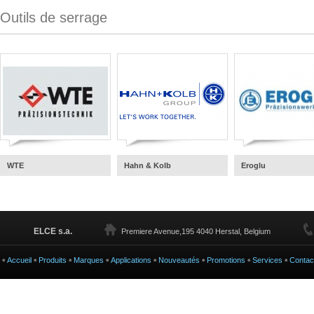
Outils de serrage
WTE
Hahn & Kolb
Eroglu
ELCE s.a.
Premiere Avenue,195 4040 Herstal, Belgium
Accueil
Produits
Marques
Applications
Nouveautés
Promotions
Services
Contac