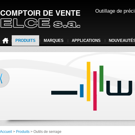
Outillage de préc
PRODUITS
MARQUES
APPLICATIONS
NOUVEAUTÉ
Accueil
>
Produits
> Outils de serrage