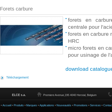
Forets carbure
forets en carbu
centrale pour l'aci
forets en carbure
HRC
micro forets en ca
pour usinage de l
download catalogu
Téléchargement
ELCE s.a.
Premiere Avenue,195 4040 Herstal, Belgium
Accueil
Produits
Marques
Applications
Nouveautés
Promotions
Services
Contac