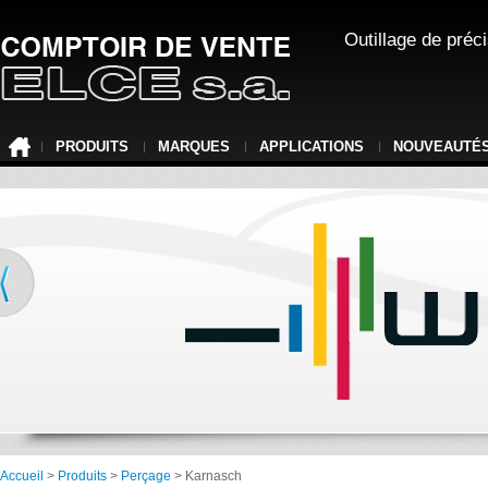
Outillage de préc
PRODUITS
MARQUES
APPLICATIONS
NOUVEAUTÉ
Accueil
>
Produits
>
Perçage
> Karnasch