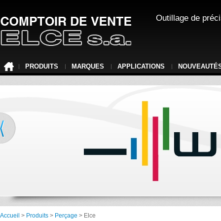
Outillage de préc
PRODUITS
MARQUES
APPLICATIONS
NOUVEAUTÉ
Accueil
>
Produits
>
Perçage
> Elce