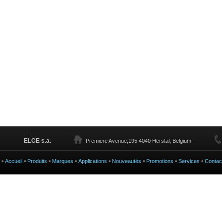
ELCE s.a.
Premiere Avenue,195 4040 Herstal, Belgium
Accueil
Produits
Marques
Applications
Nouveautés
Promotions
Services
Contac