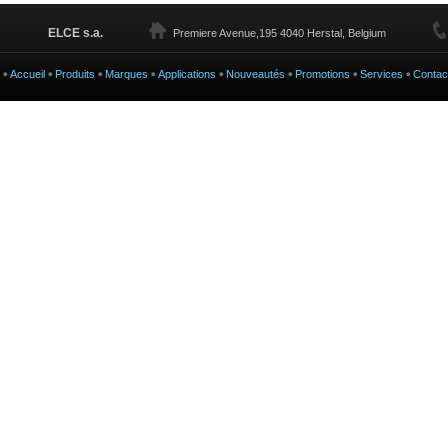
ELCE s.a.
Premiere Avenue,195 4040 Herstal, Belgium
Accueil
Produits
Marques
Applications
Nouveautés
Promotions
Services
Contac